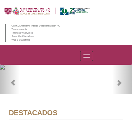
CDMX/Organismo Público Descentralizado/PAOT
Transparencia
Trámites y Servicios
Atención Ciudadana
Web e-mail PAOT
PAOT
Previous
Nex
DESTACADOS