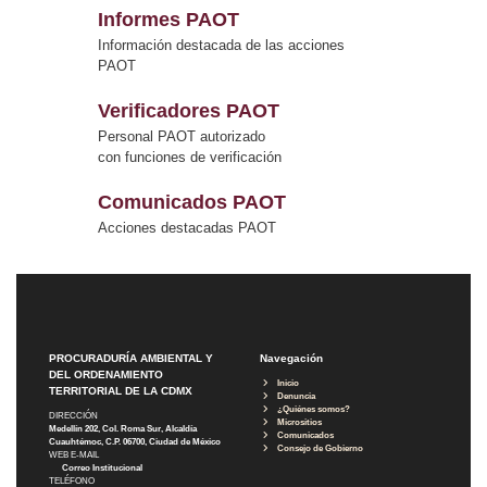
Informes PAOT
Información destacada de las acciones
PAOT
Verificadores PAOT
Personal PAOT autorizado
con funciones de verificación
Comunicados PAOT
Acciones destacadas PAOT
PROCURADURÍA AMBIENTAL Y
Navegación
DEL ORDENAMIENTO
Inicio
TERRITORIAL DE LA CDMX
Denuncia
¿Quiénes somos?
DIRECCIÓN
Micrositios
Medellín 202, Col. Roma Sur, Alcaldía
Comunicados
Cuauhtémoc, C.P. 06700, Ciudad de México
Consejo de Gobierno
WEB E-MAIL
Correo Institucional
TELÉFONO