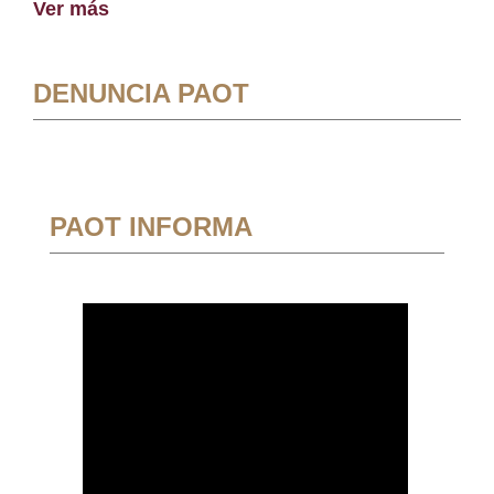
Ver más
DENUNCIA PAOT
PAOT INFORMA