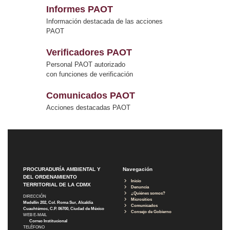
Informes PAOT
Información destacada de las acciones
PAOT
Verificadores PAOT
Personal PAOT autorizado
con funciones de verificación
Comunicados PAOT
Acciones destacadas PAOT
PROCURADURÍA AMBIENTAL Y
Navegación
DEL ORDENAMIENTO
Inicio
TERRITORIAL DE LA CDMX
Denuncia
¿Quiénes somos?
DIRECCIÓN
Micrositios
Medellín 202, Col. Roma Sur, Alcaldía
Comunicados
Cuauhtémoc, C.P. 06700, Ciudad de México
Consejo de Gobierno
WEB E-MAIL
Correo Institucional
TELÉFONO