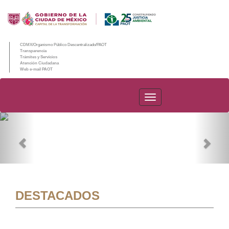
CDMX/Organismo Público Descentralizado/PAOT
Transparencia
Trámites y Servicios
Atención Ciudadana
Web e-mail PAOT
PAOT
Previous
Nex
DESTACADOS