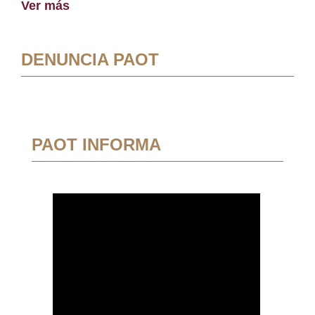
Ver más
DENUNCIA PAOT
PAOT INFORMA