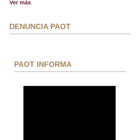
Ver más
DENUNCIA PAOT
PAOT INFORMA