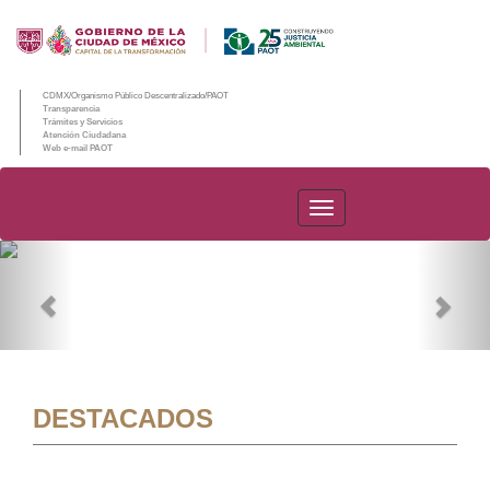
CDMX/Organismo Público Descentralizado/PAOT
Transparencia
Trámites y Servicios
Atención Ciudadana
Web e-mail PAOT
PAOT
Previous
Nex
DESTACADOS