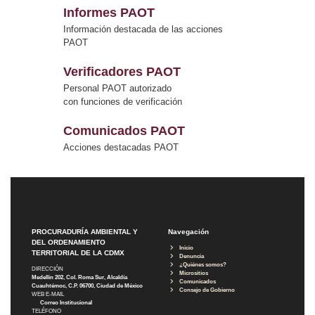
Informes PAOT
Información destacada de las acciones
PAOT
Verificadores PAOT
Personal PAOT autorizado
con funciones de verificación
Comunicados PAOT
Acciones destacadas PAOT
PROCURADURÍA AMBIENTAL Y
Navegación
DEL ORDENAMIENTO
Inicio
TERRITORIAL DE LA CDMX
Denuncia
¿Quiénes somos?
DIRECCIÓN
Micrositios
Medellín 202, Col. Roma Sur, Alcaldía
Comunicados
Cuauhtémoc, C.P. 06700, Ciudad de México
Consejo de Gobierno
WEB E-MAIL
Correo Institucional
TELÉFONO