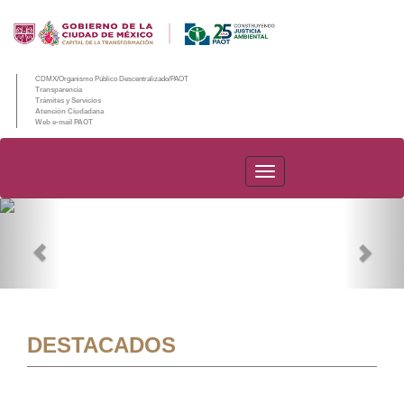
CDMX/Organismo Público Descentralizado/PAOT
Transparencia
Trámites y Servicios
Atención Ciudadana
Web e-mail PAOT
PAOT
Previous
Nex
DESTACADOS