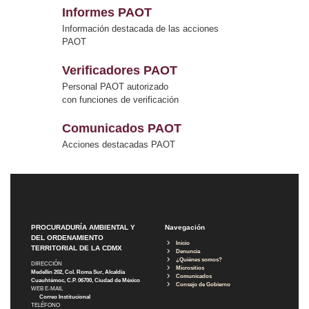
Informes PAOT
Información destacada de las acciones
PAOT
Verificadores PAOT
Personal PAOT autorizado
con funciones de verificación
Comunicados PAOT
Acciones destacadas PAOT
PROCURADURÍA AMBIENTAL Y
Navegación
DEL ORDENAMIENTO
Inicio
TERRITORIAL DE LA CDMX
Denuncia
¿Quiénes somos?
DIRECCIÓN
Micrositios
Medellín 202, Col. Roma Sur, Alcaldía
Comunicados
Cuauhtémoc, C.P. 06700, Ciudad de México
Consejo de Gobierno
WEB E-MAIL
Correo Institucional
TELÉFONO