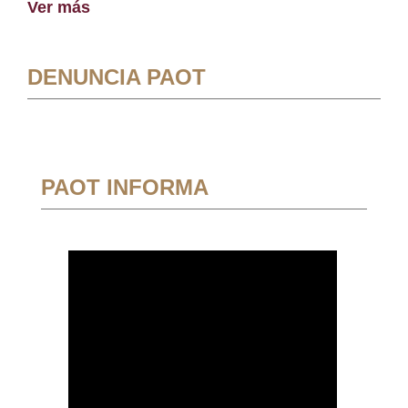
Ver más
DENUNCIA PAOT
PAOT INFORMA