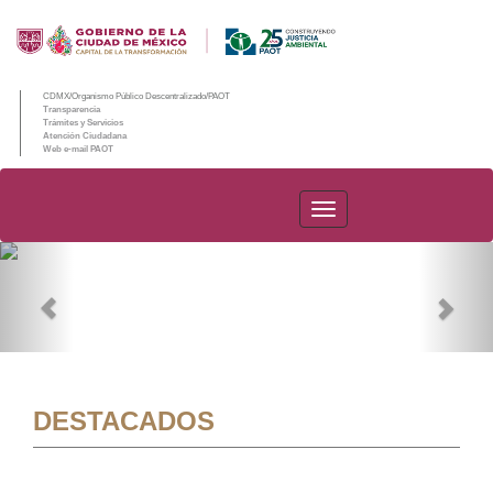
CDMX/Organismo Público Descentralizado/PAOT
Transparencia
Trámites y Servicios
Atención Ciudadana
Web e-mail PAOT
PAOT
Previous
Nex
DESTACADOS