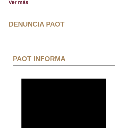
Ver más
DENUNCIA PAOT
PAOT INFORMA