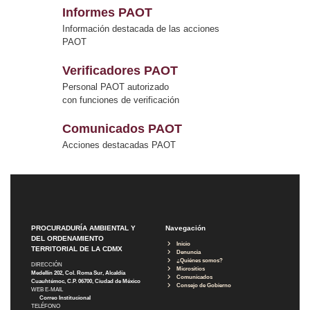
Informes PAOT
Información destacada de las acciones
PAOT
Verificadores PAOT
Personal PAOT autorizado
con funciones de verificación
Comunicados PAOT
Acciones destacadas PAOT
PROCURADURÍA AMBIENTAL Y
Navegación
DEL ORDENAMIENTO
Inicio
TERRITORIAL DE LA CDMX
Denuncia
¿Quiénes somos?
DIRECCIÓN
Micrositios
Medellín 202, Col. Roma Sur, Alcaldía
Comunicados
Cuauhtémoc, C.P. 06700, Ciudad de México
Consejo de Gobierno
WEB E-MAIL
Correo Institucional
TELÉFONO