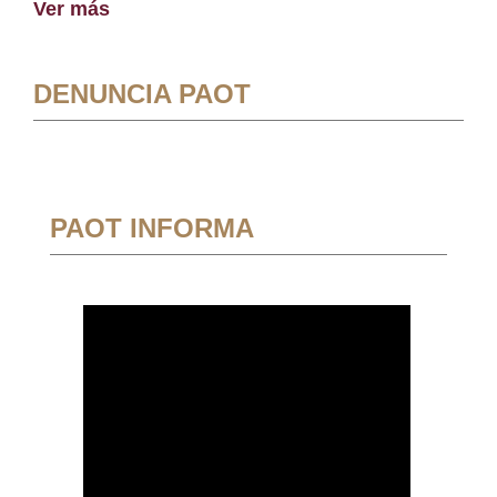
Ver más
DENUNCIA PAOT
PAOT INFORMA