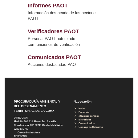
Informes PAOT
Información destacada de las acciones
PAOT
Verificadores PAOT
Personal PAOT autorizado
con funciones de verificación
Comunicados PAOT
Acciones destacadas PAOT
PROCURADURÍA AMBIENTAL Y
Navegación
DEL ORDENAMIENTO
Inicio
TERRITORIAL DE LA CDMX
Denuncia
¿Quiénes somos?
DIRECCIÓN
Micrositios
Medellín 202, Col. Roma Sur, Alcaldía
Comunicados
Cuauhtémoc, C.P. 06700, Ciudad de México
Consejo de Gobierno
WEB E-MAIL
Correo Institucional
TELÉFONO