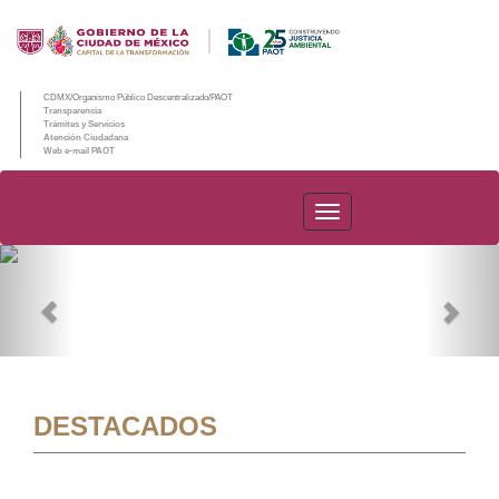
CDMX/Organismo Público Descentralizado/PAOT
Transparencia
Trámites y Servicios
Atención Ciudadana
Web e-mail PAOT
PAOT
Previous
Nex
DESTACADOS