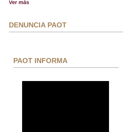
Ver más
DENUNCIA PAOT
PAOT INFORMA