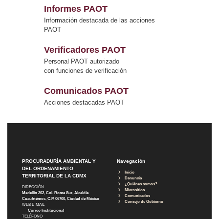
Informes PAOT
Información destacada de las acciones
PAOT
Verificadores PAOT
Personal PAOT autorizado
con funciones de verificación
Comunicados PAOT
Acciones destacadas PAOT
PROCURADURÍA AMBIENTAL Y
Navegación
DEL ORDENAMIENTO
Inicio
TERRITORIAL DE LA CDMX
Denuncia
¿Quiénes somos?
DIRECCIÓN
Micrositios
Medellín 202, Col. Roma Sur, Alcaldía
Comunicados
Cuauhtémoc, C.P. 06700, Ciudad de México
Consejo de Gobierno
WEB E-MAIL
Correo Institucional
TELÉFONO