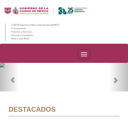
CDMX/Organismo Público Descentralizado/PAOT
Transparencia
Trámites y Servicios
Atención Ciudadana
Web e-mail PAOT
PAOT
Previous
Nex
DESTACADOS