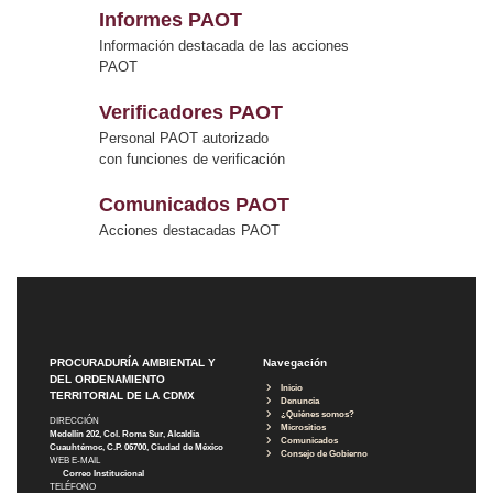
Informes PAOT
Información destacada de las acciones
PAOT
Verificadores PAOT
Personal PAOT autorizado
con funciones de verificación
Comunicados PAOT
Acciones destacadas PAOT
PROCURADURÍA AMBIENTAL Y
Navegación
DEL ORDENAMIENTO
Inicio
TERRITORIAL DE LA CDMX
Denuncia
¿Quiénes somos?
DIRECCIÓN
Micrositios
Medellín 202, Col. Roma Sur, Alcaldía
Comunicados
Cuauhtémoc, C.P. 06700, Ciudad de México
Consejo de Gobierno
WEB E-MAIL
Correo Institucional
TELÉFONO