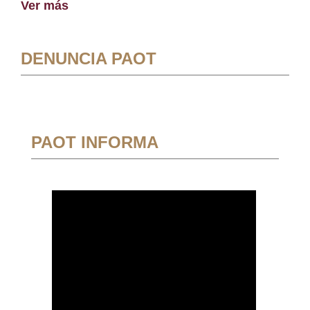
Ver más
DENUNCIA PAOT
PAOT INFORMA