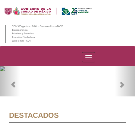
CDMX/Organismo Público Descentralizado/PAOT
Transparencia
Trámites y Servicios
Atención Ciudadana
Web e-mail PAOT
PAOT
Previous
Nex
DESTACADOS