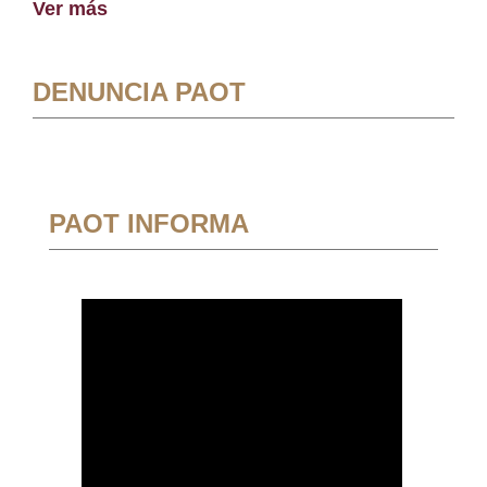
Ver más
DENUNCIA PAOT
PAOT INFORMA