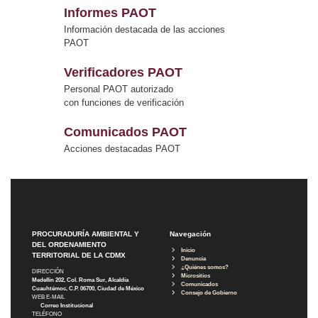
Informes PAOT
Información destacada de las acciones
PAOT
Verificadores PAOT
Personal PAOT autorizado
con funciones de verificación
Comunicados PAOT
Acciones destacadas PAOT
PROCURADURÍA AMBIENTAL Y
Navegación
DEL ORDENAMIENTO
Inicio
TERRITORIAL DE LA CDMX
Denuncia
¿Quiénes somos?
DIRECCIÓN
Micrositios
Medellín 202, Col. Roma Sur, Alcaldía
Comunicados
Cuauhtémoc, C.P. 06700, Ciudad de México
Consejo de Gobierno
WEB E-MAIL
Correo Institucional
TELÉFONO