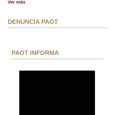
Ver más
DENUNCIA PAOT
PAOT INFORMA