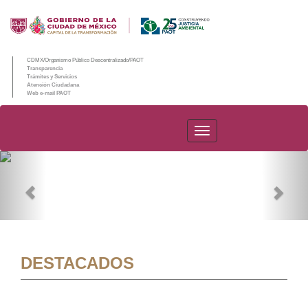
CDMX/Organismo Público Descentralizado/PAOT
Transparencia
Trámites y Servicios
Atención Ciudadana
Web e-mail PAOT
PAOT
Previous
Nex
DESTACADOS