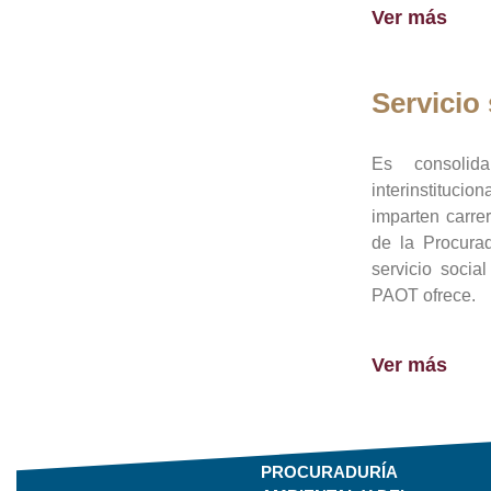
Ver más
Servicio 
Es consolid
interinstituci
imparten carre
de la Procura
servicio socia
PAOT ofrece.
Ver más
PROCURADURÍA