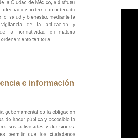
de la Ciudad de México, a disfrutar
 adecuado y un territorio ordenado
llo, salud y bienestar, mediante la
vigilancia de la aplicación y
 de la normatividad en materia
 ordenamiento territorial.
encia e información
ia gubernamental es la obligación
os de hacer pública y accesible la
bre sus actividades y decisiones.
es permitir que los ciudadanos