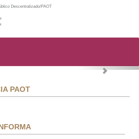
lico Descentralizado/PAOT
s
a
Next
IA PAOT
INFORMA