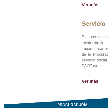
Ver más
Servicio 
Es consolid
interinstituci
imparten carre
de la Procura
servicio socia
PAOT ofrece.
Ver más
PROCURADURÍA