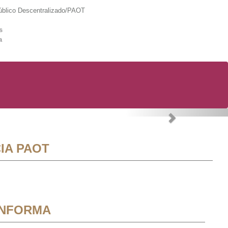
lico Descentralizado/PAOT
s
a
Next
IA PAOT
INFORMA