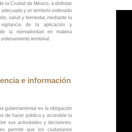
de la Ciudad de México, a disfrutar
 adecuado y un territorio ordenado
llo, salud y bienestar, mediante la
vigilancia de la aplicación y
 de la normatividad en materia
 ordenamiento territorial.
encia e información
ia gubernamental es la obligación
os de hacer pública y accesible la
bre sus actividades y decisiones.
es permitir que los ciudadanos