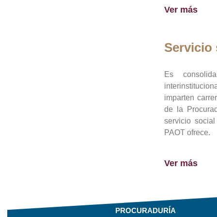
Ver más
Servicio 
Es consolid
interinstituci
imparten carre
de la Procura
servicio socia
PAOT ofrece.
Ver más
PROCURADURÍA