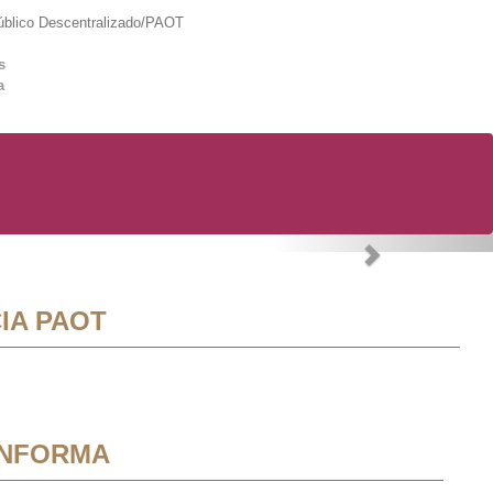
lico Descentralizado/PAOT
s
a
Next
IA PAOT
INFORMA