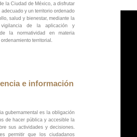
de la Ciudad de México, a disfrutar
 adecuado y un territorio ordenado
llo, salud y bienestar, mediante la
vigilancia de la aplicación y
 de la normatividad en materia
 ordenamiento territorial.
encia e información
ia gubernamental es la obligación
os de hacer pública y accesible la
bre sus actividades y decisiones.
es permitir que los ciudadanos