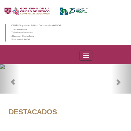
CDMX/Organismo Público Descentralizado/PAOT
Transparencia
Trámites y Servicios
Atención Ciudadana
Web e-mail PAOT
PAOT
Previous
Nex
DESTACADOS