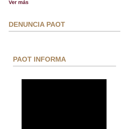
Ver más
DENUNCIA PAOT
PAOT INFORMA