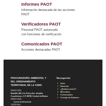
Informes PAOT
Información destacada de las acciones
PAOT
Verificadores PAOT
Personal PAOT autorizado
con funciones de verificación
Comunicados PAOT
Acciones destacadas PAOT
PROCURADURÍA AMBIENTAL Y
Navegación
DEL ORDENAMIENTO
Inicio
TERRITORIAL DE LA CDMX
Denuncia
¿Quiénes somos?
DIRECCIÓN
Micrositios
Medellín 202, Col. Roma Sur, Alcaldía
Comunicados
Cuauhtémoc, C.P. 06700, Ciudad de México
Consejo de Gobierno
WEB E-MAIL
Correo Institucional
TELÉFONO