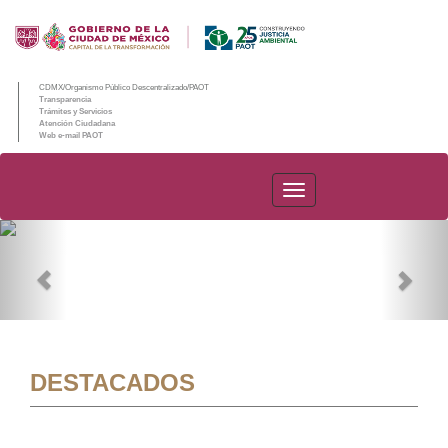
CDMX/Organismo Público Descentralizado/PAOT
Transparencia
Trámites y Servicios
Atención Ciudadana
Web e-mail PAOT
PAOT
Previous
Nex
DESTACADOS