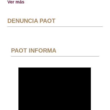
Ver más
DENUNCIA PAOT
PAOT INFORMA