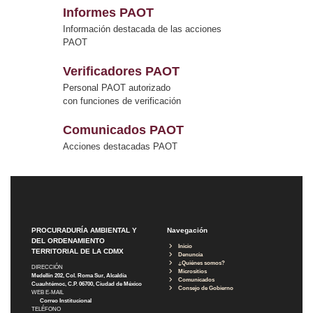
Informes PAOT
Información destacada de las acciones
PAOT
Verificadores PAOT
Personal PAOT autorizado
con funciones de verificación
Comunicados PAOT
Acciones destacadas PAOT
PROCURADURÍA AMBIENTAL Y
Navegación
DEL ORDENAMIENTO
Inicio
TERRITORIAL DE LA CDMX
Denuncia
¿Quiénes somos?
DIRECCIÓN
Micrositios
Medellín 202, Col. Roma Sur, Alcaldía
Comunicados
Cuauhtémoc, C.P. 06700, Ciudad de México
Consejo de Gobierno
WEB E-MAIL
Correo Institucional
TELÉFONO