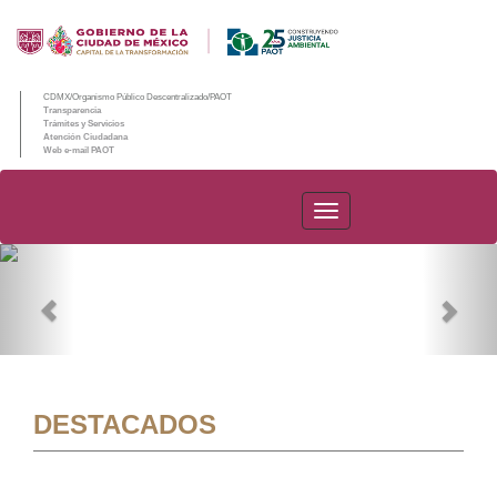
CDMX/Organismo Público Descentralizado/PAOT
Transparencia
Trámites y Servicios
Atención Ciudadana
Web e-mail PAOT
PAOT
Previous
Nex
DESTACADOS