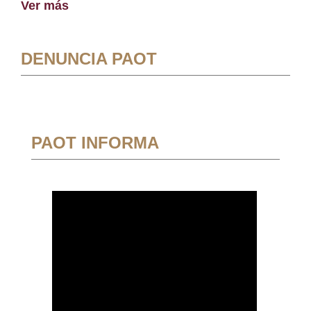
Ver más
DENUNCIA PAOT
PAOT INFORMA