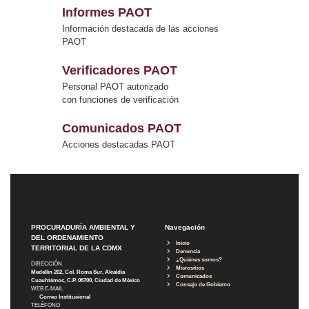
Informes PAOT
Información destacada de las acciones
PAOT
Verificadores PAOT
Personal PAOT autorizado
con funciones de verificación
Comunicados PAOT
Acciones destacadas PAOT
PROCURADURÍA AMBIENTAL Y
Navegación
DEL ORDENAMIENTO
Inicio
TERRITORIAL DE LA CDMX
Denuncia
¿Quiénes somos?
DIRECCIÓN
Micrositios
Medellín 202, Col. Roma Sur, Alcaldía
Comunicados
Cuauhtémoc, C.P. 06700, Ciudad de México
Consejo de Gobierno
WEB E-MAIL
Correo Institucional
TELÉFONO