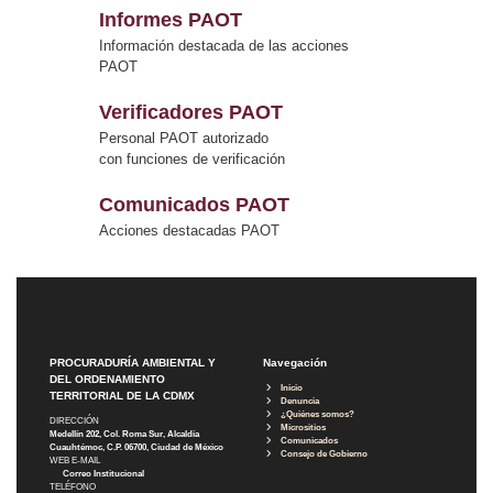
Informes PAOT
Información destacada de las acciones
PAOT
Verificadores PAOT
Personal PAOT autorizado
con funciones de verificación
Comunicados PAOT
Acciones destacadas PAOT
PROCURADURÍA AMBIENTAL Y
Navegación
DEL ORDENAMIENTO
Inicio
TERRITORIAL DE LA CDMX
Denuncia
¿Quiénes somos?
DIRECCIÓN
Micrositios
Medellín 202, Col. Roma Sur, Alcaldía
Comunicados
Cuauhtémoc, C.P. 06700, Ciudad de México
Consejo de Gobierno
WEB E-MAIL
Correo Institucional
TELÉFONO