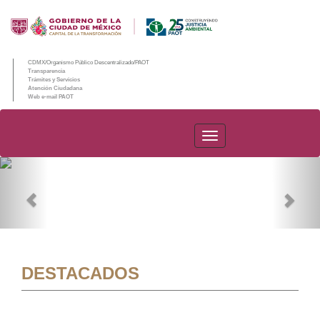
CDMX/Organismo Público Descentralizado/PAOT
Transparencia
Trámites y Servicios
Atención Ciudadana
Web e-mail PAOT
PAOT
Previous
Nex
DESTACADOS