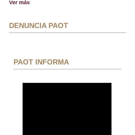
Ver más
DENUNCIA PAOT
PAOT INFORMA