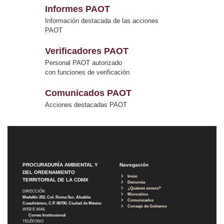
Informes PAOT
Información destacada de las acciones
PAOT
Verificadores PAOT
Personal PAOT autorizado
con funciones de verificación
Comunicados PAOT
Acciones destacadas PAOT
PROCURADURÍA AMBIENTAL Y
Navegación
DEL ORDENAMIENTO
Inicio
TERRITORIAL DE LA CDMX
Denuncia
¿Quiénes somos?
DIRECCIÓN
Micrositios
Medellín 202, Col. Roma Sur, Alcaldía
Comunicados
Cuauhtémoc, C.P. 06700, Ciudad de México
Consejo de Gobierno
WEB E-MAIL
Correo Institucional
TELÉFONO