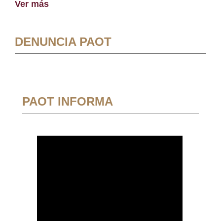
Ver más
DENUNCIA PAOT
PAOT INFORMA