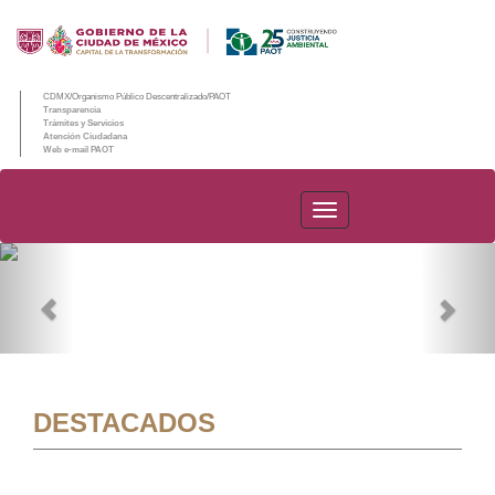
CDMX/Organismo Público Descentralizado/PAOT
Transparencia
Trámites y Servicios
Atención Ciudadana
Web e-mail PAOT
PAOT
Previous
Nex
DESTACADOS