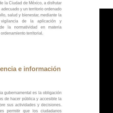
de la Ciudad de México, a disfrutar
 adecuado y un territorio ordenado
llo, salud y bienestar, mediante la
vigilancia de la aplicación y
 de la normatividad en materia
 ordenamiento territorial.
encia e información
ia gubernamental es la obligación
os de hacer pública y accesible la
bre sus actividades y decisiones.
es permitir que los ciudadanos