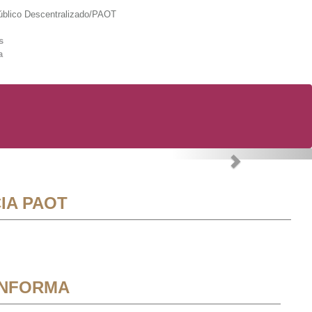
lico Descentralizado/PAOT
s
a
Next
IA PAOT
INFORMA