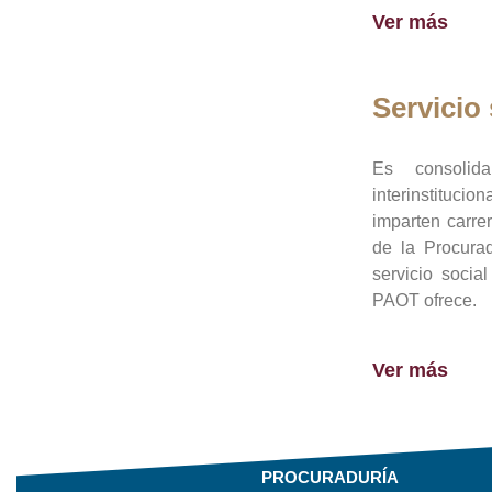
Ver más
Servicio 
Es consolid
interinstituci
imparten carre
de la Procura
servicio socia
PAOT ofrece.
Ver más
PROCURADURÍA