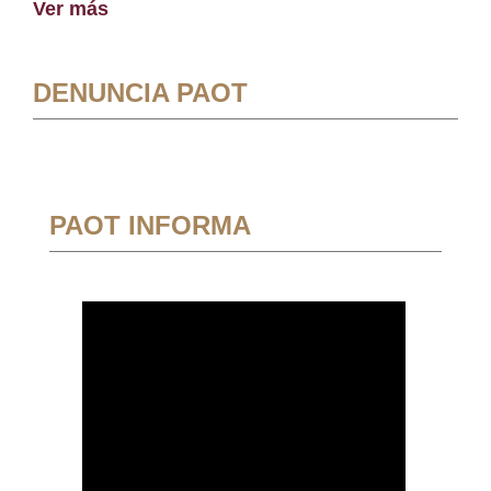
Ver más
DENUNCIA PAOT
PAOT INFORMA