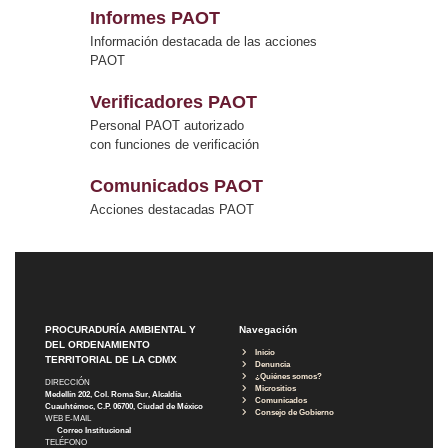
Informes PAOT
Información destacada de las acciones
PAOT
Verificadores PAOT
Personal PAOT autorizado
con funciones de verificación
Comunicados PAOT
Acciones destacadas PAOT
PROCURADURÍA AMBIENTAL Y
Navegación
DEL ORDENAMIENTO
Inicio
TERRITORIAL DE LA CDMX
Denuncia
¿Quiénes somos?
DIRECCIÓN
Micrositios
Medellín 202, Col. Roma Sur, Alcaldía
Comunicados
Cuauhtémoc, C.P. 06700, Ciudad de México
Consejo de Gobierno
WEB E-MAIL
Correo Institucional
TELÉFONO