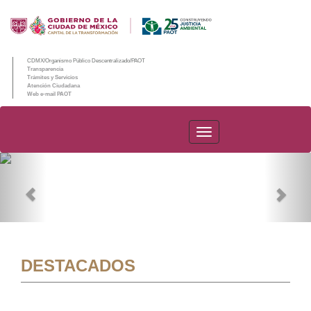
CDMX/Organismo Público Descentralizado/PAOT
Transparencia
Trámites y Servicios
Atención Ciudadana
Web e-mail PAOT
PAOT
Previous
Nex
DESTACADOS