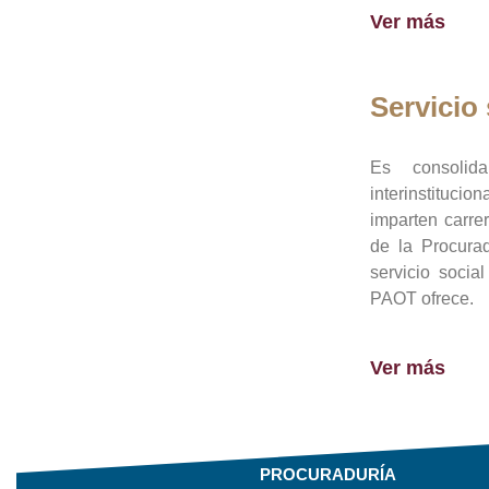
Ver más
Servicio 
Es consolid
interinstituci
imparten carre
de la Procura
servicio socia
PAOT ofrece.
Ver más
PROCURADURÍA