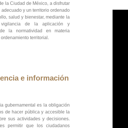
de la Ciudad de México, a disfrutar
 adecuado y un territorio ordenado
llo, salud y bienestar, mediante la
vigilancia de la aplicación y
 de la normatividad en materia
 ordenamiento territorial.
encia e información
ia gubernamental es la obligación
os de hacer pública y accesible la
bre sus actividades y decisiones.
es permitir que los ciudadanos