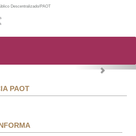
lico Descentralizado/PAOT
s
a
Next
IA PAOT
INFORMA