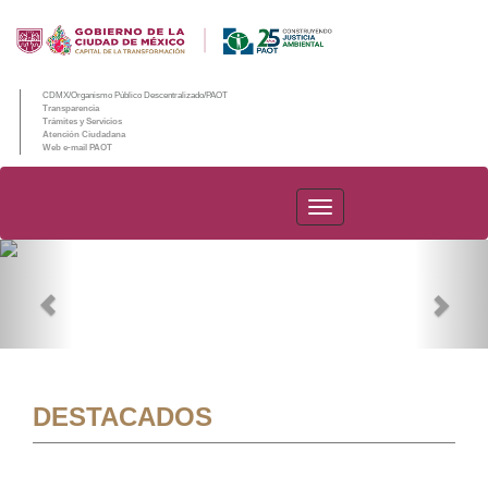
CDMX/Organismo Público Descentralizado/PAOT
Transparencia
Trámites y Servicios
Atención Ciudadana
Web e-mail PAOT
PAOT
Previous
Nex
DESTACADOS