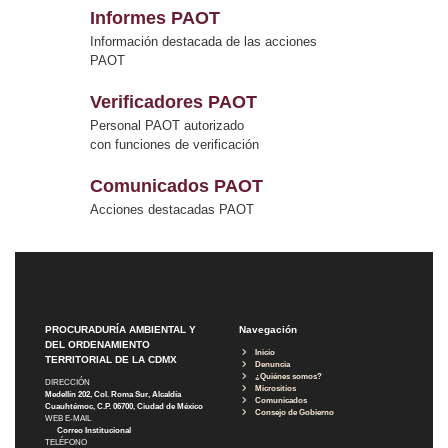
Informes PAOT
Información destacada de las acciones
PAOT
Verificadores PAOT
Personal PAOT autorizado
con funciones de verificación
Comunicados PAOT
Acciones destacadas PAOT
PROCURADURÍA AMBIENTAL Y
Navegación
DEL ORDENAMIENTO
Inicio
TERRITORIAL DE LA CDMX
Denuncia
¿Quiénes somos?
DIRECCIÓN
Micrositios
Medellín 202, Col. Roma Sur, Alcaldía
Comunicados
Cuauhtémoc, C.P. 06700, Ciudad de México
Consejo de Gobierno
WEB E-MAIL
Correo Institucional
TELÉFONO