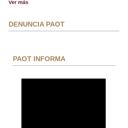
Ver más
DENUNCIA PAOT
PAOT INFORMA