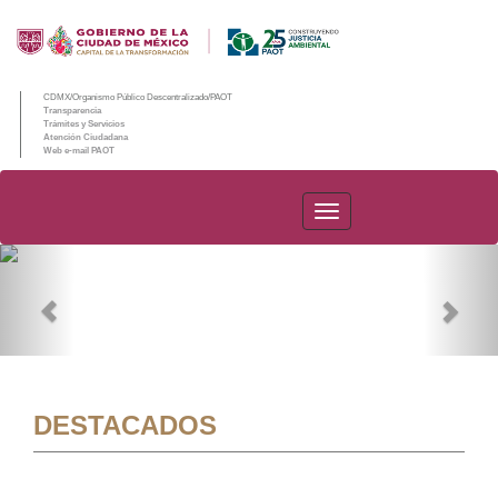
CDMX/Organismo Público Descentralizado/PAOT
Transparencia
Trámites y Servicios
Atención Ciudadana
Web e-mail PAOT
PAOT
Previous
Nex
DESTACADOS