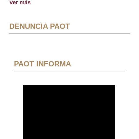
Ver más
DENUNCIA PAOT
PAOT INFORMA