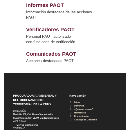
Informes PAOT
Información destacada de las acciones
PAOT
Verificadores PAOT
Personal PAOT autorizado
con funciones de verificación
Comunicados PAOT
Acciones destacadas PAOT
PROCURADURÍA AMBIENTAL Y
Navegación
DEL ORDENAMIENTO
Inicio
TERRITORIAL DE LA CDMX
Denuncia
¿Quiénes somos?
DIRECCIÓN
Micrositios
Medellín 202, Col. Roma Sur, Alcaldía
Comunicados
Cuauhtémoc, C.P. 06700, Ciudad de México
Consejo de Gobierno
WEB E-MAIL
Correo Institucional
TELÉFONO