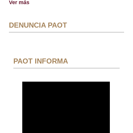
Ver más
DENUNCIA PAOT
PAOT INFORMA