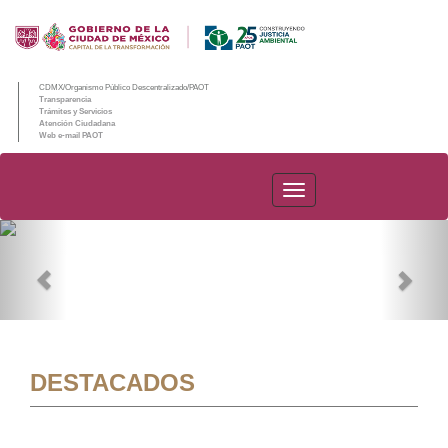
CDMX/Organismo Público Descentralizado/PAOT
Transparencia
Trámites y Servicios
Atención Ciudadana
Web e-mail PAOT
PAOT
Previous
Nex
DESTACADOS