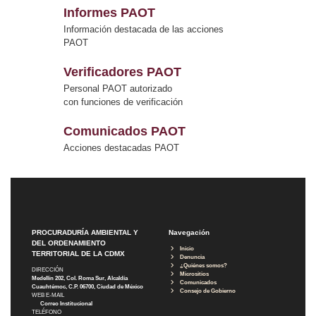
Informes PAOT
Información destacada de las acciones
PAOT
Verificadores PAOT
Personal PAOT autorizado
con funciones de verificación
Comunicados PAOT
Acciones destacadas PAOT
PROCURADURÍA AMBIENTAL Y
Navegación
DEL ORDENAMIENTO
Inicio
TERRITORIAL DE LA CDMX
Denuncia
¿Quiénes somos?
DIRECCIÓN
Micrositios
Medellín 202, Col. Roma Sur, Alcaldía
Comunicados
Cuauhtémoc, C.P. 06700, Ciudad de México
Consejo de Gobierno
WEB E-MAIL
Correo Institucional
TELÉFONO