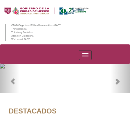
CDMX/Organismo Público Descentralizado/PAOT
Transparencia
Trámites y Servicios
Atención Ciudadana
Web e-mail PAOT
PAOT
Previous
Nex
DESTACADOS