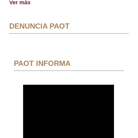
Ver más
DENUNCIA PAOT
PAOT INFORMA