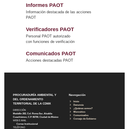
Informes PAOT
Información destacada de las acciones
PAOT
Verificadores PAOT
Personal PAOT autorizado
con funciones de verificación
Comunicados PAOT
Acciones destacadas PAOT
PROCURADURÍA AMBIENTAL Y
Navegación
DEL ORDENAMIENTO
Inicio
TERRITORIAL DE LA CDMX
Denuncia
¿Quiénes somos?
DIRECCIÓN
Micrositios
Medellín 202, Col. Roma Sur, Alcaldía
Comunicados
Cuauhtémoc, C.P. 06700, Ciudad de México
Consejo de Gobierno
WEB E-MAIL
Correo Institucional
TELÉFONO