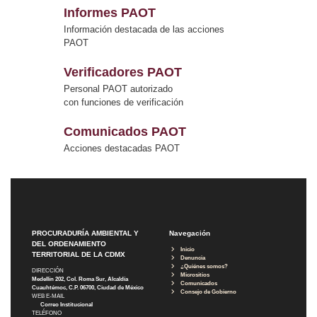
Informes PAOT
Información destacada de las acciones
PAOT
Verificadores PAOT
Personal PAOT autorizado
con funciones de verificación
Comunicados PAOT
Acciones destacadas PAOT
PROCURADURÍA AMBIENTAL Y
Navegación
DEL ORDENAMIENTO
Inicio
TERRITORIAL DE LA CDMX
Denuncia
¿Quiénes somos?
DIRECCIÓN
Micrositios
Medellín 202, Col. Roma Sur, Alcaldía
Comunicados
Cuauhtémoc, C.P. 06700, Ciudad de México
Consejo de Gobierno
WEB E-MAIL
Correo Institucional
TELÉFONO