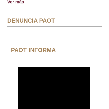
Ver más
DENUNCIA PAOT
PAOT INFORMA