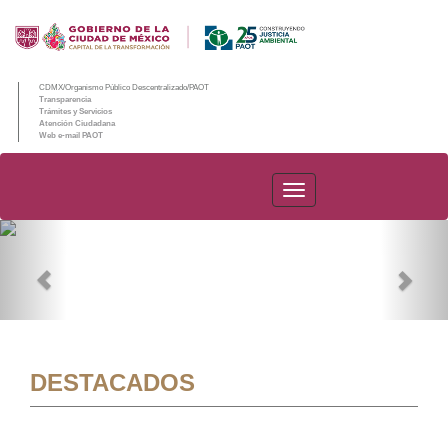
CDMX/Organismo Público Descentralizado/PAOT
Transparencia
Trámites y Servicios
Atención Ciudadana
Web e-mail PAOT
PAOT
Previous
Nex
DESTACADOS