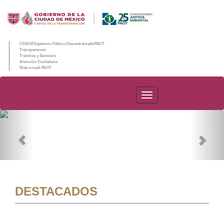
CDMX/Organismo Público Descentralizado/PAOT
Transparencia
Trámites y Servicios
Atención Ciudadana
Web e-mail PAOT
PAOT
Previous
Nex
DESTACADOS