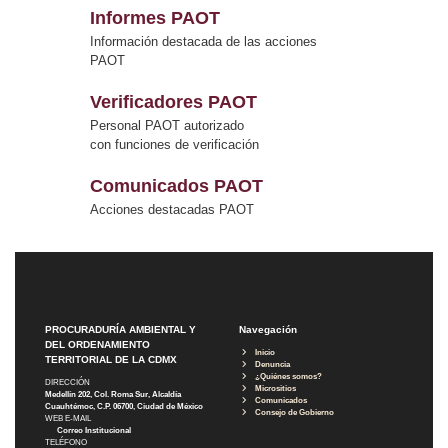
Informes PAOT
Información destacada de las acciones
PAOT
Verificadores PAOT
Personal PAOT autorizado
con funciones de verificación
Comunicados PAOT
Acciones destacadas PAOT
PROCURADURÍA AMBIENTAL Y
Navegación
DEL ORDENAMIENTO
Inicio
TERRITORIAL DE LA CDMX
Denuncia
¿Quiénes somos?
DIRECCIÓN
Micrositios
Medellín 202, Col. Roma Sur, Alcaldía
Comunicados
Cuauhtémoc, C.P. 06700, Ciudad de México
Consejo de Gobierno
WEB E-MAIL
Correo Institucional
TELÉFONO