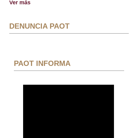
Ver más
DENUNCIA PAOT
PAOT INFORMA