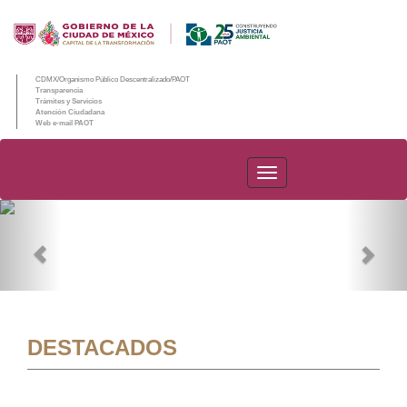
CDMX/Organismo Público Descentralizado/PAOT
Transparencia
Trámites y Servicios
Atención Ciudadana
Web e-mail PAOT
PAOT
Previous
Nex
DESTACADOS