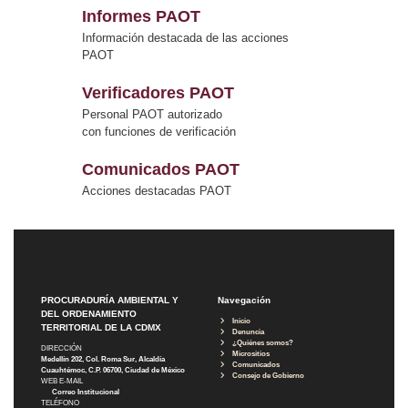
Informes PAOT
Información destacada de las acciones
PAOT
Verificadores PAOT
Personal PAOT autorizado
con funciones de verificación
Comunicados PAOT
Acciones destacadas PAOT
PROCURADURÍA AMBIENTAL Y
Navegación
DEL ORDENAMIENTO
Inicio
TERRITORIAL DE LA CDMX
Denuncia
¿Quiénes somos?
DIRECCIÓN
Micrositios
Medellín 202, Col. Roma Sur, Alcaldía
Comunicados
Cuauhtémoc, C.P. 06700, Ciudad de México
Consejo de Gobierno
WEB E-MAIL
Correo Institucional
TELÉFONO