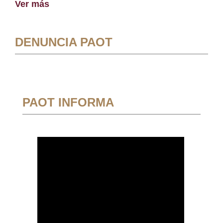
Ver más
DENUNCIA PAOT
PAOT INFORMA