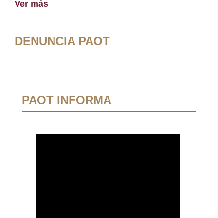
Ver más
DENUNCIA PAOT
PAOT INFORMA