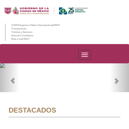
CDMX/Organismo Público Descentralizado/PAOT
Transparencia
Trámites y Servicios
Atención Ciudadana
Web e-mail PAOT
PAOT
Previous
Nex
DESTACADOS