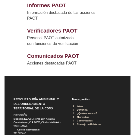
Informes PAOT
Información destacada de las acciones
PAOT
Verificadores PAOT
Personal PAOT autorizado
con funciones de verificación
Comunicados PAOT
Acciones destacadas PAOT
PROCURADURÍA AMBIENTAL Y
Navegación
DEL ORDENAMIENTO
Inicio
TERRITORIAL DE LA CDMX
Denuncia
¿Quiénes somos?
DIRECCIÓN
Micrositios
Medellín 202, Col. Roma Sur, Alcaldía
Comunicados
Cuauhtémoc, C.P. 06700, Ciudad de México
Consejo de Gobierno
WEB E-MAIL
Correo Institucional
TELÉFONO