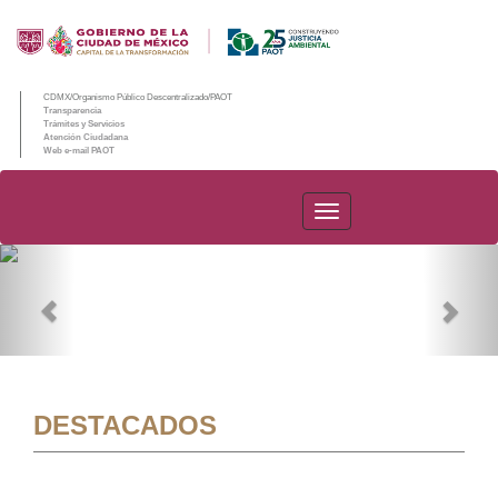
CDMX/Organismo Público Descentralizado/PAOT
Transparencia
Trámites y Servicios
Atención Ciudadana
Web e-mail PAOT
PAOT
Previous
Nex
DESTACADOS