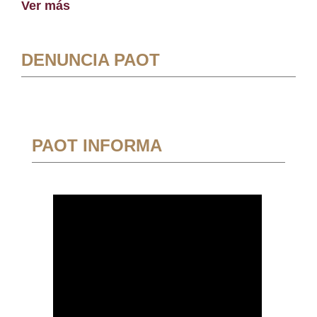
Ver más
DENUNCIA PAOT
PAOT INFORMA