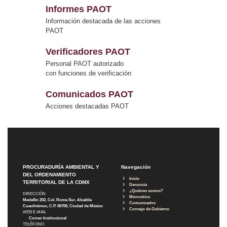
Informes PAOT
Información destacada de las acciones
PAOT
Verificadores PAOT
Personal PAOT autorizado
con funciones de verificación
Comunicados PAOT
Acciones destacadas PAOT
PROCURADURÍA AMBIENTAL Y
Navegación
DEL ORDENAMIENTO
Inicio
TERRITORIAL DE LA CDMX
Denuncia
¿Quiénes somos?
DIRECCIÓN
Micrositios
Medellín 202, Col. Roma Sur, Alcaldía
Comunicados
Cuauhtémoc, C.P. 06700, Ciudad de México
Consejo de Gobierno
WEB E-MAIL
Correo Institucional
TELÉFONO