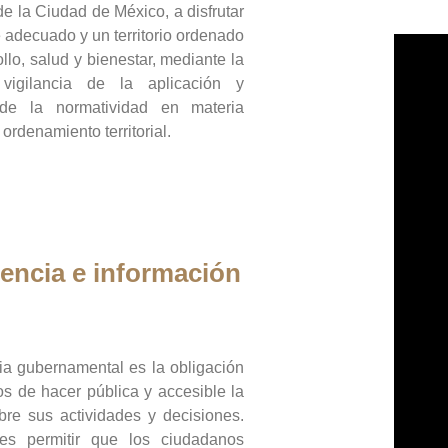
de la Ciudad de México, a disfrutar
 adecuado y un territorio ordenado
llo, salud y bienestar, mediante la
vigilancia de la aplicación y
 de la normatividad en materia
 ordenamiento territorial.
encia e información
ia gubernamental es la obligación
os de hacer pública y accesible la
bre sus actividades y decisiones.
es permitir que los ciudadanos