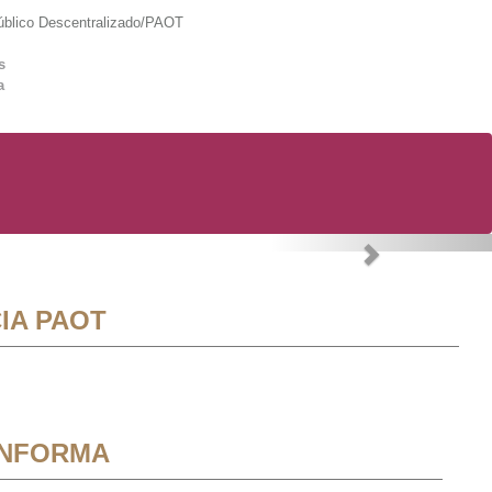
lico Descentralizado/PAOT
s
a
Next
IA PAOT
INFORMA