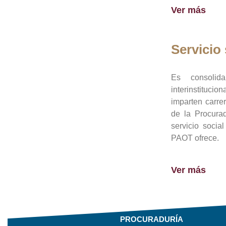
Ver más
Servicio 
Es consolid
interinstituci
imparten carre
de la Procura
servicio socia
PAOT ofrece.
Ver más
PROCURADURÍA