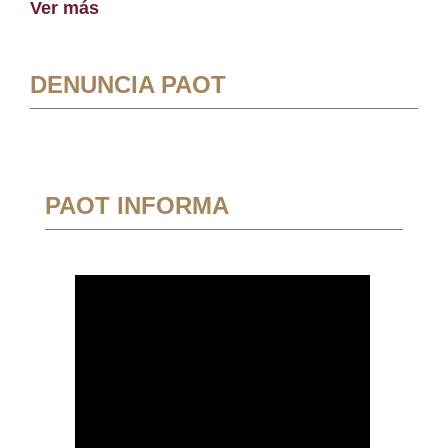
Ver más
DENUNCIA PAOT
PAOT INFORMA