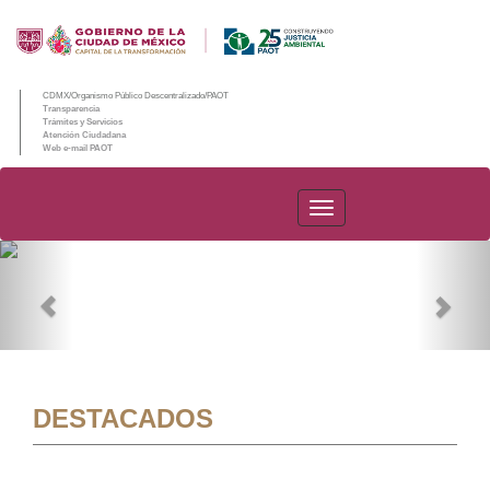
CDMX/Organismo Público Descentralizado/PAOT
Transparencia
Trámites y Servicios
Atención Ciudadana
Web e-mail PAOT
PAOT
Previous
Nex
DESTACADOS