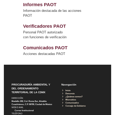
Informes PAOT
Información destacada de las acciones
PAOT
Verificadores PAOT
Personal PAOT autorizado
con funciones de verificación
Comunicados PAOT
Acciones destacadas PAOT
PROCURADURÍA AMBIENTAL Y
Navegación
DEL ORDENAMIENTO
Inicio
TERRITORIAL DE LA CDMX
Denuncia
¿Quiénes somos?
DIRECCIÓN
Micrositios
Medellín 202, Col. Roma Sur, Alcaldía
Comunicados
Cuauhtémoc, C.P. 06700, Ciudad de México
Consejo de Gobierno
WEB E-MAIL
Correo Institucional
TELÉFONO