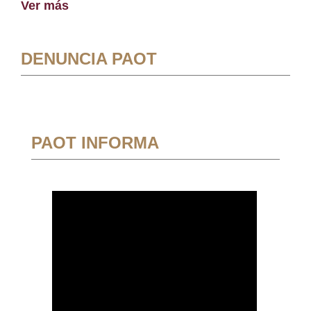
Ver más
DENUNCIA PAOT
PAOT INFORMA