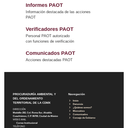
Informes PAOT
Información destacada de las acciones
PAOT
Verificadores PAOT
Personal PAOT autorizado
con funciones de verificación
Comunicados PAOT
Acciones destacadas PAOT
PROCURADURÍA AMBIENTAL Y
Navegación
DEL ORDENAMIENTO
Inicio
TERRITORIAL DE LA CDMX
Denuncia
¿Quiénes somos?
DIRECCIÓN
Micrositios
Medellín 202, Col. Roma Sur, Alcaldía
Comunicados
Cuauhtémoc, C.P. 06700, Ciudad de México
Consejo de Gobierno
WEB E-MAIL
Correo Institucional
TELÉFONO