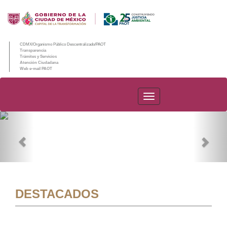
CDMX/Organismo Público Descentralizado/PAOT
Transparencia
Trámites y Servicios
Atención Ciudadana
Web e-mail PAOT
PAOT
Previous
Nex
DESTACADOS