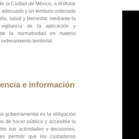
de la Ciudad de México, a disfrutar
 adecuado y un territorio ordenado
llo, salud y bienestar, mediante la
vigilancia de la aplicación y
 de la normatividad en materia
 ordenamiento territorial.
encia e información
ia gubernamental es la obligación
os de hacer pública y accesible la
bre sus actividades y decisiones.
es permitir que los ciudadanos