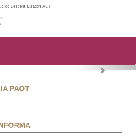
lico Descentralizado/PAOT
s
a
Next
IA PAOT
INFORMA