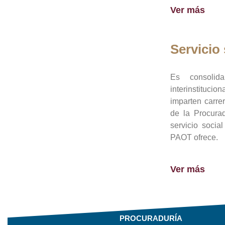
Ver más
Servicio 
Es consolid
interinstituci
imparten carre
de la Procura
servicio socia
PAOT ofrece.
Ver más
PROCURADURÍA