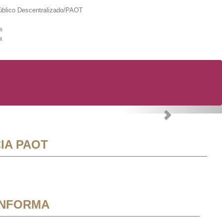
lico Descentralizado/PAOT
s
a
Next
IA PAOT
INFORMA