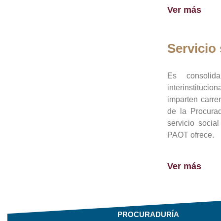
Ver más
Servicio 
Es consolid
interinstituci
imparten carre
de la Procura
servicio socia
PAOT ofrece.
Ver más
PROCURADURÍA