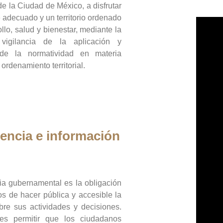
de la Ciudad de México, a disfrutar
 adecuado y un territorio ordenado
llo, salud y bienestar, mediante la
vigilancia de la aplicación y
 de la normatividad en materia
 ordenamiento territorial.
encia e información
ia gubernamental es la obligación
os de hacer pública y accesible la
bre sus actividades y decisiones.
es permitir que los ciudadanos