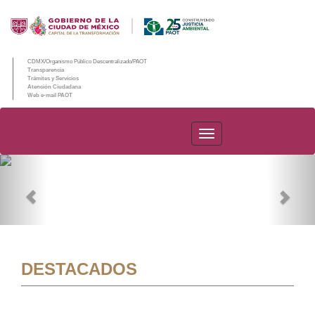
CDMX/Organismo Público Descentralizado/PAOT
Transparencia
Trámites y Servicios
Atención Ciudadana
Web e-mail PAOT
PAOT
Previous
Nex
DESTACADOS