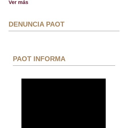
Ver más
DENUNCIA PAOT
PAOT INFORMA