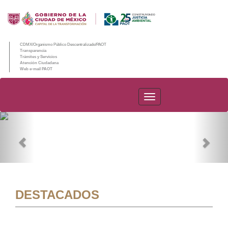
CDMX/Organismo Público Descentralizado/PAOT
Transparencia
Trámites y Servicios
Atención Ciudadana
Web e-mail PAOT
PAOT
Previous
Nex
DESTACADOS