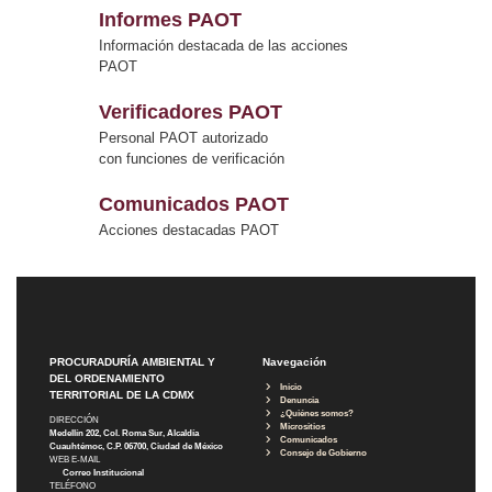
Informes PAOT
Información destacada de las acciones
PAOT
Verificadores PAOT
Personal PAOT autorizado
con funciones de verificación
Comunicados PAOT
Acciones destacadas PAOT
PROCURADURÍA AMBIENTAL Y
Navegación
DEL ORDENAMIENTO
Inicio
TERRITORIAL DE LA CDMX
Denuncia
¿Quiénes somos?
DIRECCIÓN
Micrositios
Medellín 202, Col. Roma Sur, Alcaldía
Comunicados
Cuauhtémoc, C.P. 06700, Ciudad de México
Consejo de Gobierno
WEB E-MAIL
Correo Institucional
TELÉFONO