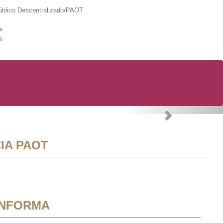
lico Descentralizado/PAOT
s
a
Next
IA PAOT
INFORMA