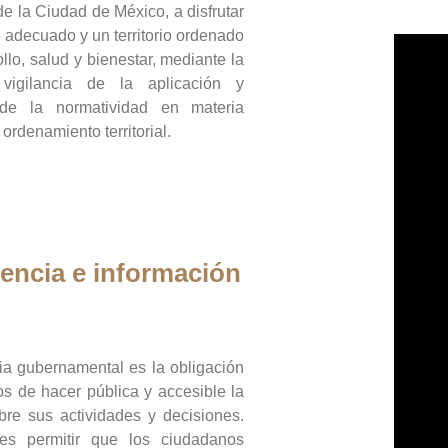
de la Ciudad de México, a disfrutar
 adecuado y un territorio ordenado
llo, salud y bienestar, mediante la
vigilancia de la aplicación y
 de la normatividad en materia
 ordenamiento territorial.
encia e información
ia gubernamental es la obligación
os de hacer pública y accesible la
bre sus actividades y decisiones.
es permitir que los ciudadanos