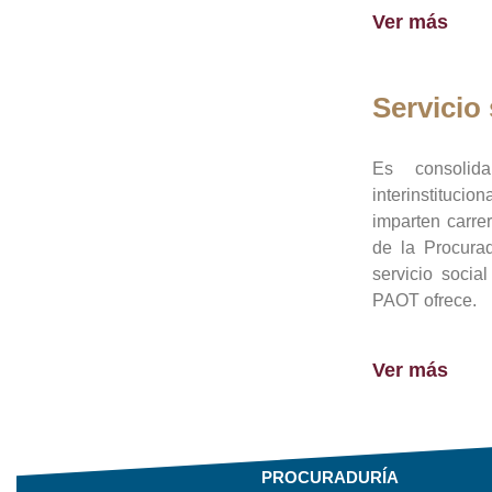
Ver más
Servicio 
Es consolid
interinstituci
imparten carre
de la Procura
servicio socia
PAOT ofrece.
Ver más
PROCURADURÍA