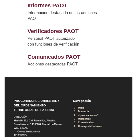
Informes PAOT
Información destacada de las acciones
PAOT
Verificadores PAOT
Personal PAOT autorizado
con funciones de verificación
Comunicados PAOT
Acciones destacadas PAOT
PROCURADURÍA AMBIENTAL Y
Navegación
DEL ORDENAMIENTO
Inicio
TERRITORIAL DE LA CDMX
Denuncia
¿Quiénes somos?
DIRECCIÓN
Micrositios
Medellín 202, Col. Roma Sur, Alcaldía
Comunicados
Cuauhtémoc, C.P. 06700, Ciudad de México
Consejo de Gobierno
WEB E-MAIL
Correo Institucional
TELÉFONO