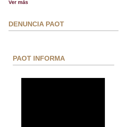
Ver más
DENUNCIA PAOT
PAOT INFORMA