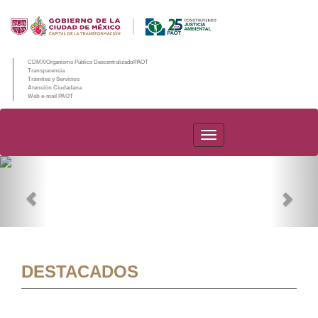
CDMX/Organismo Público Descentralizado/PAOT
Transparencia
Trámites y Servicios
Atención Ciudadana
Web e-mail PAOT
PAOT
Previous
Nex
DESTACADOS