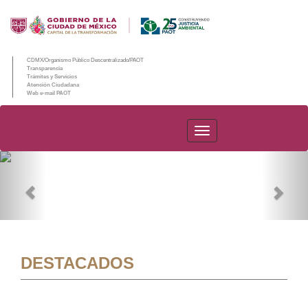
CDMX/Organismo Público Descentralizado/PAOT
Transparencia
Trámites y Servicios
Atención Ciudadana
Web e-mail PAOT
PAOT
Previous
Nex
DESTACADOS