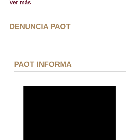
Ver más
DENUNCIA PAOT
PAOT INFORMA