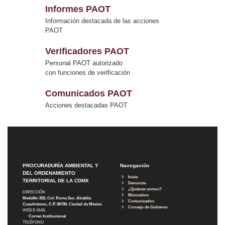
Informes PAOT
Información destacada de las acciones
PAOT
Verificadores PAOT
Personal PAOT autorizado
con funciones de verificación
Comunicados PAOT
Acciones destacadas PAOT
PROCURADURÍA AMBIENTAL Y
Navegación
DEL ORDENAMIENTO
Inicio
TERRITORIAL DE LA CDMX
Denuncia
¿Quiénes somos?
DIRECCIÓN
Micrositios
Medellín 202, Col. Roma Sur, Alcaldía
Comunicados
Cuauhtémoc, C.P. 06700, Ciudad de México
Consejo de Gobierno
WEB E-MAIL
Correo Institucional
TELÉFONO