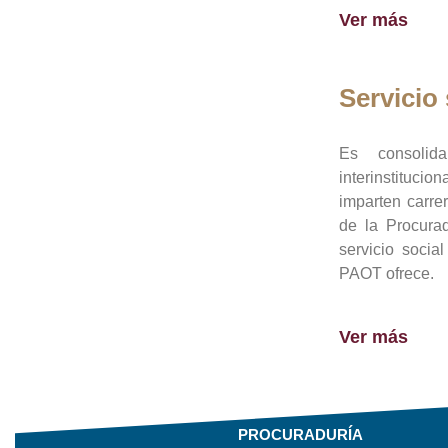
Ver más
Servicio 
Es consolid
interinstituci
imparten carre
de la Procura
servicio socia
PAOT ofrece.
Ver más
PROCURADURÍA