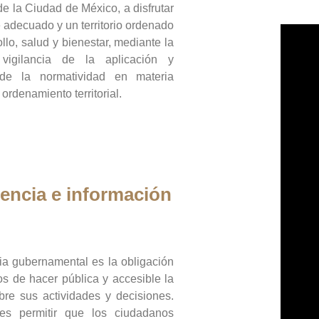
de la Ciudad de México, a disfrutar
 adecuado y un territorio ordenado
llo, salud y bienestar, mediante la
vigilancia de la aplicación y
 de la normatividad en materia
 ordenamiento territorial.
encia e información
ia gubernamental es la obligación
os de hacer pública y accesible la
bre sus actividades y decisiones.
es permitir que los ciudadanos