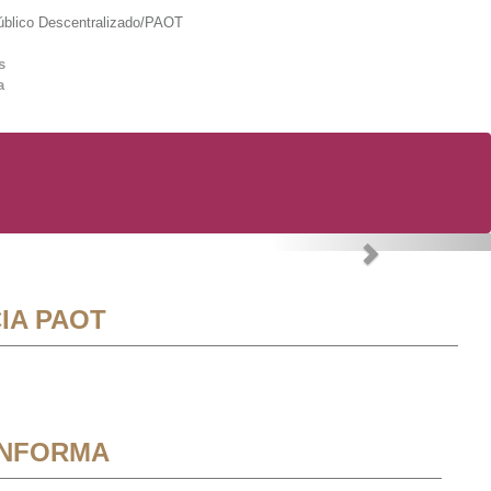
lico Descentralizado/PAOT
s
a
Next
IA PAOT
INFORMA