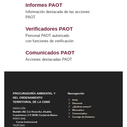
Informes PAOT
Información destacada de las acciones
PAOT
Verificadores PAOT
Personal PAOT autorizado
con funciones de verificación
Comunicados PAOT
Acciones destacadas PAOT
PROCURADURÍA AMBIENTAL Y
Navegación
DEL ORDENAMIENTO
Inicio
TERRITORIAL DE LA CDMX
Denuncia
¿Quiénes somos?
DIRECCIÓN
Micrositios
Medellín 202, Col. Roma Sur, Alcaldía
Comunicados
Cuauhtémoc, C.P. 06700, Ciudad de México
Consejo de Gobierno
WEB E-MAIL
Correo Institucional
TELÉFONO