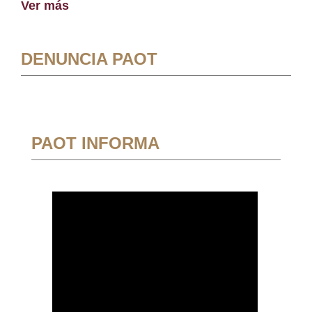
Ver más
DENUNCIA PAOT
PAOT INFORMA