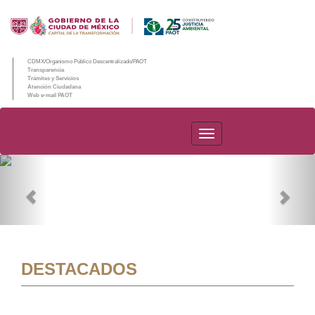
CDMX/Organismo Público Descentralizado/PAOT
Transparencia
Trámites y Servicios
Atención Ciudadana
Web e-mail PAOT
PAOT
Previous
Nex
DESTACADOS