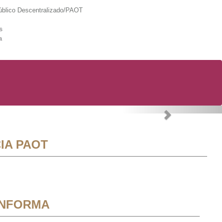
lico Descentralizado/PAOT
s
a
Next
IA PAOT
INFORMA