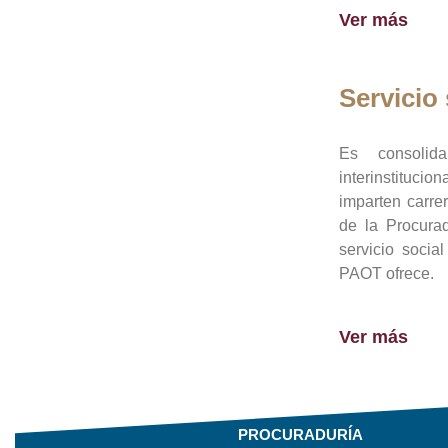
Ver más
Servicio 
Es consolid
interinstituci
imparten carre
de la Procura
servicio socia
PAOT ofrece.
Ver más
PROCURADURÍA