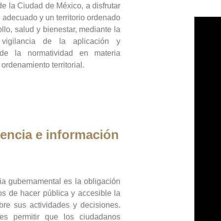
de la Ciudad de México, a disfrutar
 adecuado y un territorio ordenado
llo, salud y bienestar, mediante la
vigilancia de la aplicación y
 de la normatividad en materia
 ordenamiento territorial.
encia e información
ia gubernamental es la obligación
os de hacer pública y accesible la
bre sus actividades y decisiones.
es permitir que los ciudadanos