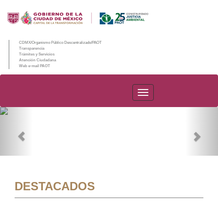
CDMX/Organismo Público Descentralizado/PAOT
Transparencia
Trámites y Servicios
Atención Ciudadana
Web e-mail PAOT
PAOT
Previous
Nex
DESTACADOS