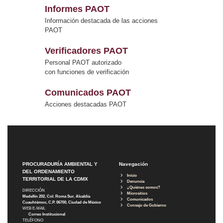
Informes PAOT
Información destacada de las acciones
PAOT
Verificadores PAOT
Personal PAOT autorizado
con funciones de verificación
Comunicados PAOT
Acciones destacadas PAOT
PROCURADURÍA AMBIENTAL Y
Navegación
DEL ORDENAMIENTO
Inicio
TERRITORIAL DE LA CDMX
Denuncia
¿Quiénes somos?
DIRECCIÓN
Micrositios
Medellín 202, Col. Roma Sur, Alcaldía
Comunicados
Cuauhtémoc, C.P. 06700, Ciudad de México
Consejo de Gobierno
WEB E-MAIL
Correo Institucional
TELÉFONO