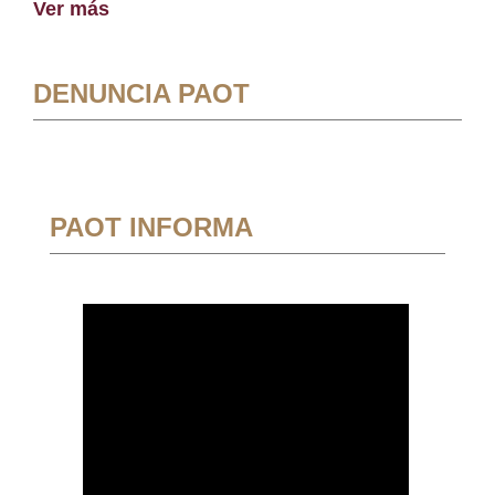
Ver más
DENUNCIA PAOT
PAOT INFORMA