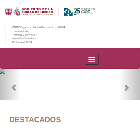
CDMX/Organismo Público Descentralizado/PAOT
Transparencia
Trámites y Servicios
Atención Ciudadana
Web e-mail PAOT
PAOT
Previous
Nex
DESTACADOS