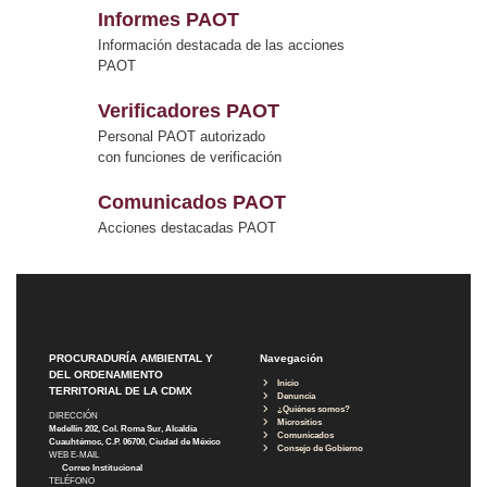
Informes PAOT
Información destacada de las acciones
PAOT
Verificadores PAOT
Personal PAOT autorizado
con funciones de verificación
Comunicados PAOT
Acciones destacadas PAOT
PROCURADURÍA AMBIENTAL Y
Navegación
DEL ORDENAMIENTO
Inicio
TERRITORIAL DE LA CDMX
Denuncia
¿Quiénes somos?
DIRECCIÓN
Micrositios
Medellín 202, Col. Roma Sur, Alcaldía
Comunicados
Cuauhtémoc, C.P. 06700, Ciudad de México
Consejo de Gobierno
WEB E-MAIL
Correo Institucional
TELÉFONO