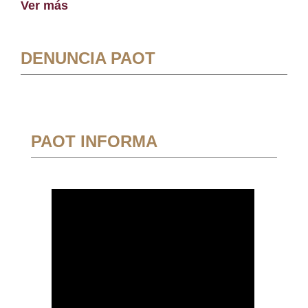
Ver más
DENUNCIA PAOT
PAOT INFORMA