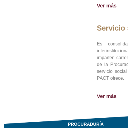
Ver más
Servicio 
Es consolid
interinstituci
imparten carre
de la Procura
servicio socia
PAOT ofrece.
Ver más
PROCURADURÍA