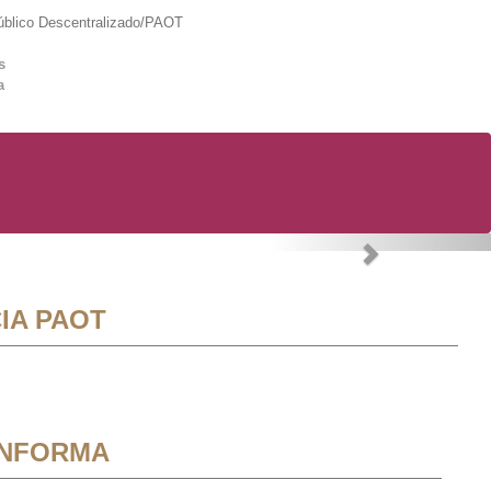
lico Descentralizado/PAOT
s
a
Next
IA PAOT
INFORMA