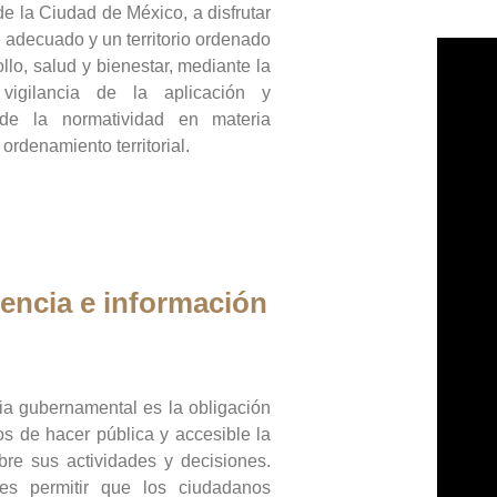
de la Ciudad de México, a disfrutar
 adecuado y un territorio ordenado
llo, salud y bienestar, mediante la
vigilancia de la aplicación y
 de la normatividad en materia
 ordenamiento territorial.
encia e información
ia gubernamental es la obligación
os de hacer pública y accesible la
bre sus actividades y decisiones.
es permitir que los ciudadanos