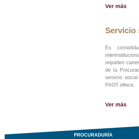
Ver más
Servicio 
Es consolid
interinstituci
imparten carre
de la Procura
servicio socia
PAOT ofrece.
Ver más
PROCURADURÍA