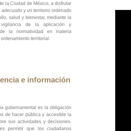
de la Ciudad de México, a disfrutar
 adecuado y un territorio ordenado
llo, salud y bienestar, mediante la
vigilancia de la aplicación y
 de la normatividad en materia
 ordenamiento territorial.
encia e información
ia gubernamental es la obligación
os de hacer pública y accesible la
bre sus actividades y decisiones.
es permitir que los ciudadanos