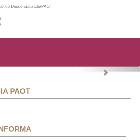
lico Descentralizado/PAOT
s
a
Next
IA PAOT
INFORMA