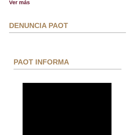
Ver más
DENUNCIA PAOT
PAOT INFORMA