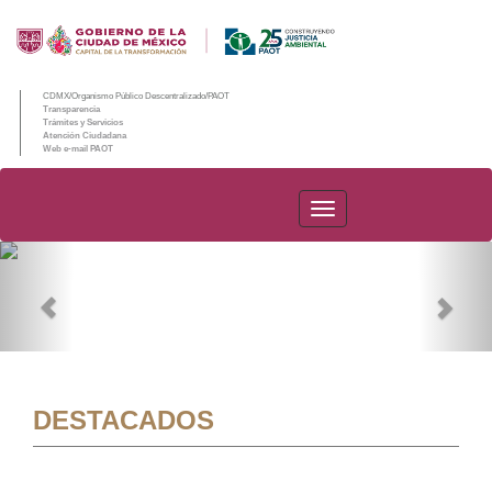
CDMX/Organismo Público Descentralizado/PAOT
Transparencia
Trámites y Servicios
Atención Ciudadana
Web e-mail PAOT
PAOT
Previous
Nex
DESTACADOS