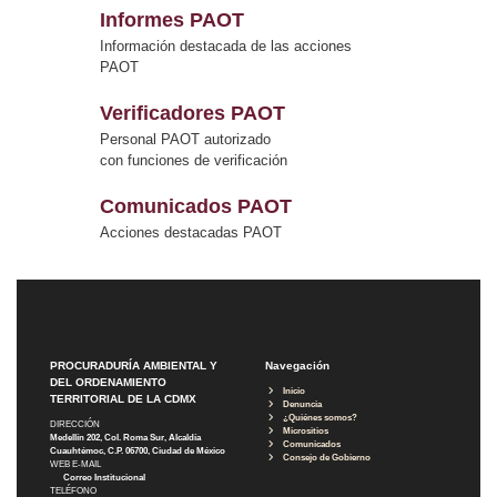
Informes PAOT
Información destacada de las acciones
PAOT
Verificadores PAOT
Personal PAOT autorizado
con funciones de verificación
Comunicados PAOT
Acciones destacadas PAOT
PROCURADURÍA AMBIENTAL Y
Navegación
DEL ORDENAMIENTO
Inicio
TERRITORIAL DE LA CDMX
Denuncia
¿Quiénes somos?
DIRECCIÓN
Micrositios
Medellín 202, Col. Roma Sur, Alcaldía
Comunicados
Cuauhtémoc, C.P. 06700, Ciudad de México
Consejo de Gobierno
WEB E-MAIL
Correo Institucional
TELÉFONO