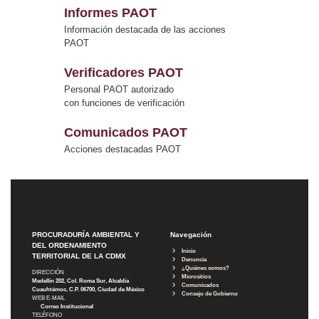
Informes PAOT
Información destacada de las acciones
PAOT
Verificadores PAOT
Personal PAOT autorizado
con funciones de verificación
Comunicados PAOT
Acciones destacadas PAOT
PROCURADURÍA AMBIENTAL Y
Navegación
DEL ORDENAMIENTO
Inicio
TERRITORIAL DE LA CDMX
Denuncia
¿Quiénes somos?
DIRECCIÓN
Micrositios
Medellín 202, Col. Roma Sur, Alcaldía
Comunicados
Cuauhtémoc, C.P. 06700, Ciudad de México
Consejo de Gobierno
WEB E-MAIL
Correo Institucional
TELÉFONO