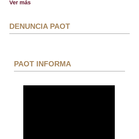
Ver más
DENUNCIA PAOT
PAOT INFORMA