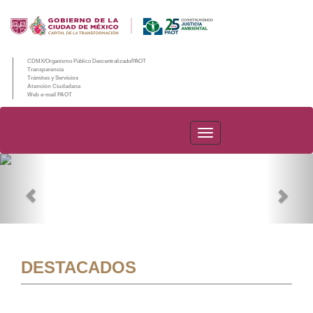
CDMX/Organismo Público Descentralizado/PAOT
Transparencia
Trámites y Servicios
Atención Ciudadana
Web e-mail PAOT
PAOT
Previous
Nex
DESTACADOS