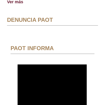
Ver más
DENUNCIA PAOT
PAOT INFORMA