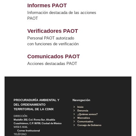
Informes PAOT
Información destacada de las acciones
PAOT
Verificadores PAOT
Personal PAOT autorizado
con funciones de verificación
Comunicados PAOT
Acciones destacadas PAOT
PROCURADURÍA AMBIENTAL Y
Navegación
DEL ORDENAMIENTO
Inicio
TERRITORIAL DE LA CDMX
Denuncia
¿Quiénes somos?
DIRECCIÓN
Micrositios
Medellín 202, Col. Roma Sur, Alcaldía
Comunicados
Cuauhtémoc, C.P. 06700, Ciudad de México
Consejo de Gobierno
WEB E-MAIL
Correo Institucional
TELÉFONO