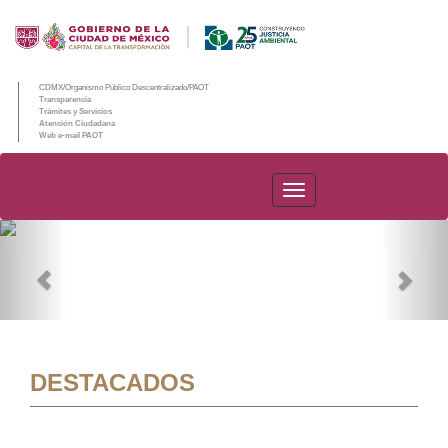
CDMX/Organismo Público Descentralizado/PAOT
Transparencia
Trámites y Servicios
Atención Ciudadana
Web e-mail PAOT
PAOT
Previous
Nex
DESTACADOS